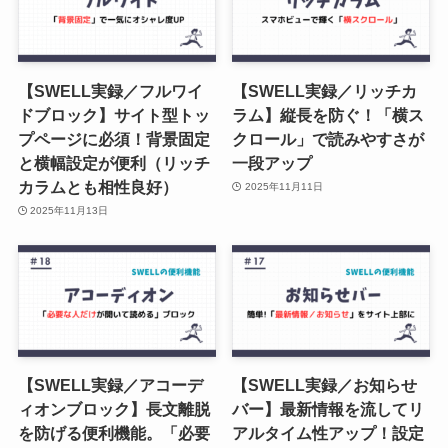
【SWELL実録／フルワイ
【SWELL実録／リッチカ
ドブロック】サイト型トッ
ラム】縦長を防ぐ！「横ス
プページに必須！背景固定
クロール」で読みやすさが
と横幅設定が便利（リッチ
一段アップ
カラムとも相性良好）
2025年11月11日
2025年11月13日
【SWELL実録／アコーデ
【SWELL実録／お知らせ
ィオンブロック】長文離脱
バー】最新情報を流してリ
を防げる便利機能。「必要
アルタイム性アップ！設定