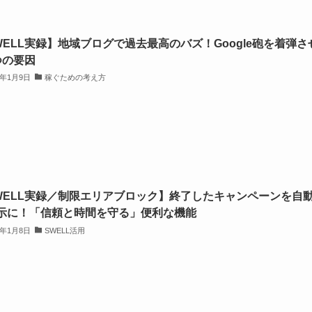
WELL実録】地域ブログで過去最高のバズ！Google砲を着弾さ
つの要因
6年1月9日
稼ぐための考え方
WELL実録／制限エリアブロック】終了したキャンペーンを自
示に！「信頼と時間を守る」便利な機能
6年1月8日
SWELL活用