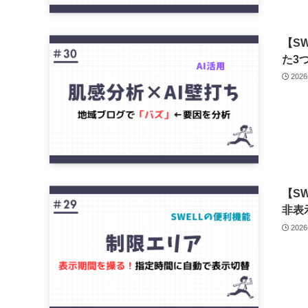
【S
た3
202
【S
非表
202