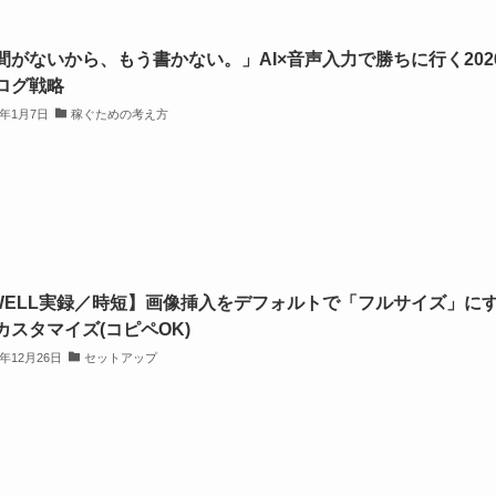
間がないから、もう書かない。」AI×音声入力で勝ちに行く202
ログ戦略
6年1月7日
稼ぐための考え方
WELL実録／時短】画像挿入をデフォルトで「フルサイズ」に
カスタマイズ(コピペOK)
5年12月26日
セットアップ