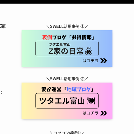
Z家
＼SWELL活用事例 ①／
＼SWELL活用事例 ②／
：
＼コツコツ継続中／