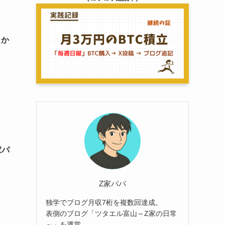
」か
家パ
Z家パパ
独学でブログ月収7桁を複数回達成。
表側のブログ「ツタエル富山～Z家の日常
～」を運営。