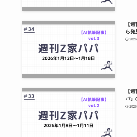
【週
ら発
202
【週
パ』
202