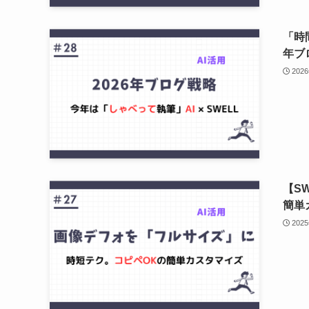
「時
年ブ
202
【S
簡単
202