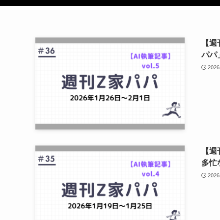
【週
パパ
202
【週
多忙
202