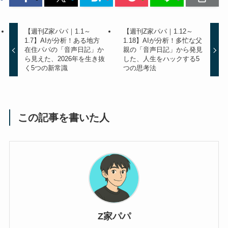
SWELL（買い切り）
ダイアリー
AI活用
週刊Z家パパ
よかったらシェアしてね！
【週刊Z家パパ｜1.1～
【週刊Z家パパ｜1.12～
1.7】AIが分析！ある地方
1.18】AIが分析！多忙な父
在住パパの「音声日記」か
親の「音声日記」から発見
ら見えた、2026年を生き抜
した、人生をハックする5
く5つの新常識
つの思考法