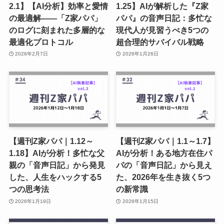
関連記事
【週刊Z家パパ｜1.26～
【週刊Z家パパ｜1.19～
2.1】【AI分析】効率と愛情
1.25】AIが解析した『Z家
の最適解――「Z家パパ」
パパ』の音声日記：多忙な
のログに刻まれた多層的な
現代人が見習うべき5つの
最適化プロトコル
超合理的サバイバル戦略
2026年2月7日
2026年1月26日