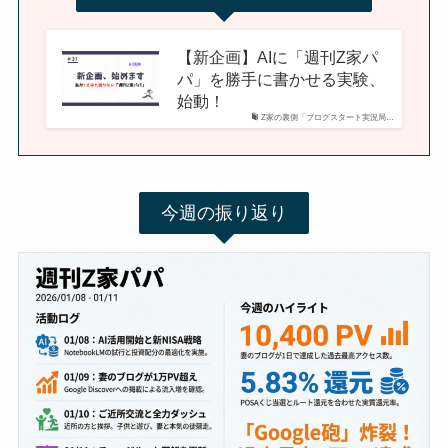
【新企画】AIに「週刊Z家パ
パ」を勝手に書かせる実験、
始動！
Z家の裏側「ブログスタート実況局…
今週の振り返り