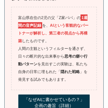
富山県在住の2児の父「Z家パパ」の
1週
間の音声記録
を、
AIという客観的なパー
トナーが解析し、第三者の視点から再構
築
したものです。
人間の主観というフィルターを通さず、
日々の断片的な出来事から
思考の癖
や
行
動パターン
を見出すこの実験は、私たち
自身の日常に埋もれた「
隠れた戦略
」を
発見する試みでもあります。
「なぜAIに書かせているの？」
企画の趣旨（詳細）