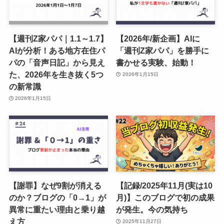
【週刊Z家パパ｜1.1～1.7】
【2026年/新企画】AIに
AIが分析！ある地方在住パ
「週刊Z家パパ」を勝手に
パの「音声日記」から見え
書かせる実験、始動！
た、2026年を生き抜く5つ
2026年1月15日
の新常識
2026年1月15日
【謝罪】なぜ9割が消える
【記録/2025年11月(実は10
のか？ブログの「0→1」が
月)】このブログで初の成果
異常に重たい理由と乗り越
が発生。今の気持ち
え方
2025年11月27日