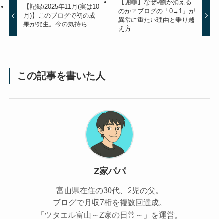
【謝罪】なぜ9割が消える
【記録/2025年11月(実は10
のか？ブログの「0→1」が
月)】このブログで初の成
異常に重たい理由と乗り越
果が発生。今の気持ち
え方
この記事を書いた人
Z家パパ
富山県在住の30代、2児の父。
ブログで月収7桁を複数回達成。
「ツタエル富山～Z家の日常～」を運営。