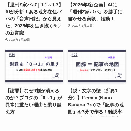
【週刊Z家パパ｜1.1～1.7】
【2026年/新企画】AIに
AIが分析！ある地方在住パ
「週刊Z家パパ」を勝手に
パの「音声日記」から見え
書かせる実験、始動！
た、2026年を生き抜く5つ
2026年1月15日
の新常識
2026年1月15日
【謝罪】なぜ9割が消える
【脱・文字の壁（所要3
のか？ブログの「0→1」が
分）】Gemini (Nano
異常に重たい理由と乗り越
Banana Pro)で「記事の地
え方
図」を3分で作る！離脱率
を下げるブログ図解戦略
2025年12月21日
2025年12月3日