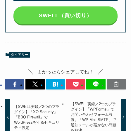
SWELL（買い切り）
ダイアリー
よかったらシェアしてね！
【SWELL実録／2つのプラ
【SWELL実録／2つのプラ
グイン】「WPForms」で
グイン】「XO Security」
お問い合わせフォーム設
「BBQ Firewall」で
置。「WP Mail SMTP」で
WordPressを守るセキュリ
通知メールが届かない問題
ティ設定
を解決