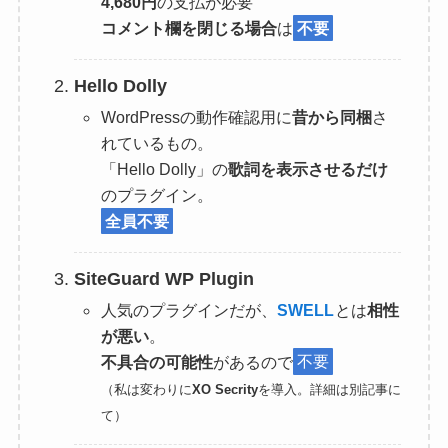
4,680円
の支払が必要
コメント欄を閉じる場合
は
不要
Hello Dolly
WordPressの動作確認用に
昔から同梱
さ
れているもの。
「Hello Dolly」の
歌詞を表示させるだけ
のプラグイン。
全員不要
SiteGuard WP Plugin
人気のプラグインだが、
SWELL
とは
相性
が悪い
。
不具合の可能性
があるので
不要
（私は変わりに
XO Secrity
を導入。詳細は別記事に
て）