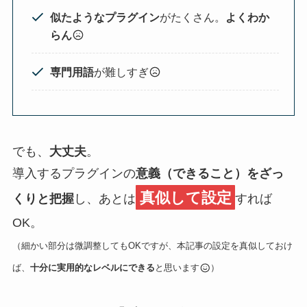
似たようなプラグイン
が
たくさん。
よくわか
らん
専門用語
が難しすぎ
でも、
大丈夫
。
導入するプラグインの
意義（できること）をざっ
真似して設定
くりと把握
し、あとは
すれば
OK。
（細かい部分は微調整してもOKですが、本記事の設定を真似しておけ
ば、
十分に実用的なレベルにできる
と思います
）