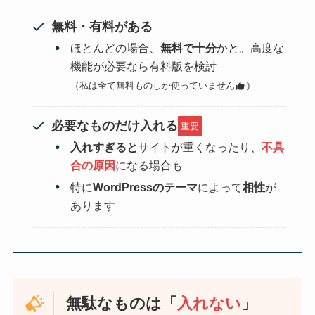
無料・有料がある
ほとんどの場合、
無料で十分
かと。高度な
機能が必要なら有料版を検討
（私は全て無料ものしか使っていません
）
必要なものだけ入れる
重要
入れすぎると
サイトが重くなったり、
不具
合の原因
になる場合も
特に
WordPressのテーマ
によって
相性
が
あります
無駄なものは「
入れない
」