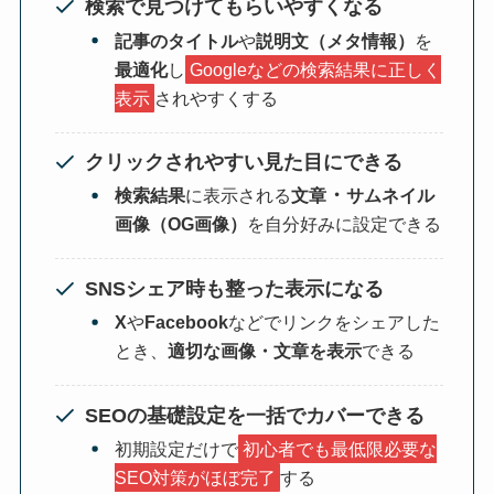
検索で見つけてもらいやすくなる
記事のタイトル
や
説明文（メタ情報）
を
最適化
し
Googleなどの検索結果に正しく
表示
されやすくする
クリックされやすい見た目にできる
・
検索結果
に表示される
文章
サムネイル
画像（OG画像）
を自分好みに設定できる
SNSシェア時も整った表示になる
X
や
Facebook
などでリンクをシェアした
とき、
適切な画像・文章を表示
できる
SEOの基礎設定を一括でカバーできる
初期設定だけで
初心者でも最低限必要な
SEO対策がほぼ完了
する