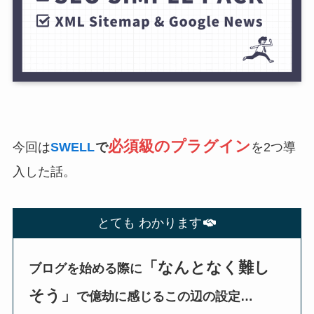
必須級のプラグイン
今回は
SWELL
で
を2つ導
入した話。
とても わかります
「なんとなく難し
ブログを始める際に
そう」
で億劫に感じるこの辺の設定…